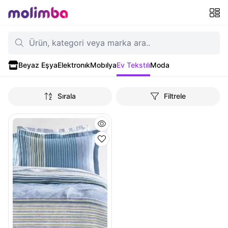
Beyaz Eşya
Elektronık
Mobılya
Ev Tekstılı
Moda
Sırala
Filtrele