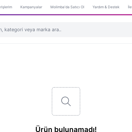
rişlerim
Kampanyalar
Molimba'da Satıcı Ol
Yardım & Destek
İl
 Seti
Pike & Pike Takımı
Nevresim Takımı
Buzdolabı
Derin do
Ürün bulunamadı!