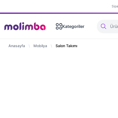
Sipa
Kategoriler
Beyaz Eşya
TV
Elektronik
Mobilya
Ev Tekstili
Halı&Kilim
Uyku
Anasayfa
Mobilya
Salon Takımı