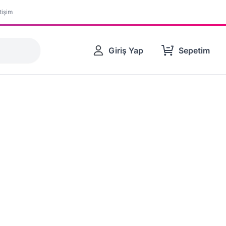
etişim
Giriş Yap
Sepetim
ndurucu
Çamaşır Makinesi
Bulaşık Makineleri
Kurutma Makines